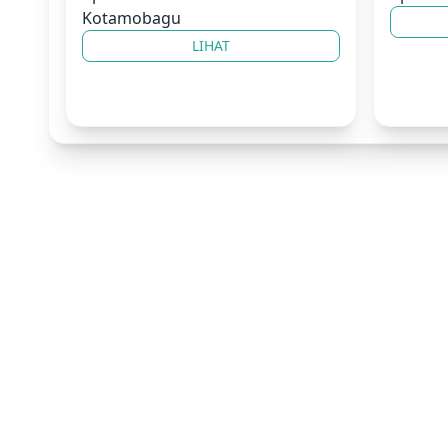
Kotamobagu
LIHAT