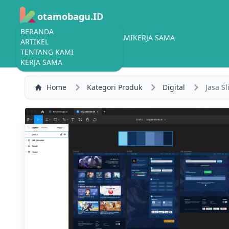
otamobagu.ID
BERANDA
BERANDA
ARTIKEL
TENTANG KAMI
KERJA SAMA
ARTIKEL
TENTANG KAMI
KERJA SAMA
Home
Kategori Produk
Digital
Jasa S