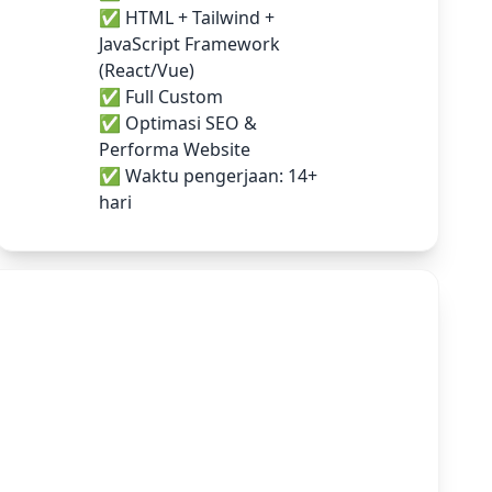
✅ HTML + Tailwind +
JavaScript Framework
(React/Vue)
✅ Full Custom
✅ Optimasi SEO &
Performa Website
✅ Waktu pengerjaan: 14+
hari