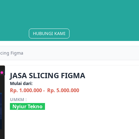
HUBUNGI KAMI
licing Figma
JASA SLICING FIGMA
Mulai dari:
Rp. 1.000.000 -
Rp. 5.000.000
UMKM :
Nyiur Tekno