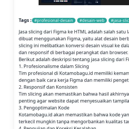
Tags :
#profesional-desain
#desain-web
#jasa-sli
Jasa slicing dari Figma ke HTML adalah salah sat
dibuat menggunakan Figma, yaitu alat desain be
slicing ini melibatkan konversi desain visual ke d
dan responsif di berbagai perangkat dan browser.
Berikut adalah deskripsi tentang jasa slicing dar
1. Profesionalisme dalam Slicing
Tim profesional di Kotamobagu.id memiliki kem
dengan baik cara kerja Figma dan memiliki peng
2. Responsif dan Konsisten
Tim slicing akan memastikan bahwa hasil akhirnya
penting agar website dapat menyesuaikan tampilan
3. Pengoptimalan Kode
Kotamobagu.id akan memastikan bahwa kode yang d
terkecil mungkin tanpa mengorbankan kualitas ta
4. Pengujian dan Koreksi Kesalahan